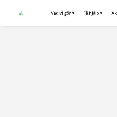
Vad vi gör ▾
Få hjälp ▾
Ak