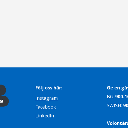
Följ oss här:
Ge en gå
!
BG:
900-1
Instagram
a!
SWISH:
90
Facebook
LinkedIn
Volontär