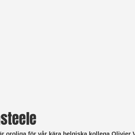
asteele
 oroliga för vår kära belgiska kollega Olivier