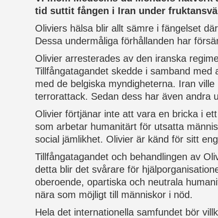
tid suttit fången i Iran under fruktansv
Oliviers hälsa blir allt sämre i fängelset 
Dessa undermåliga förhållanden har försäm
Olivier arresterades av den iranska regime
Tillfångatagandet skedde i samband med att
med de belgiska myndigheterna. Iran ville
terrorattack. Sedan dess har även andra ut
Olivier förtjänar inte att vara en bricka i
som arbetar humanitärt för utsatta männis
social jämlikhet. Olivier är känd för sitt e
Tillfångatagandet och behandlingen av Oli
detta blir det svårare för hjälporganisation
oberoende, opartiska och neutrala humani
nära som möjligt till människor i nöd.
Hela det internationella samfundet bör vil