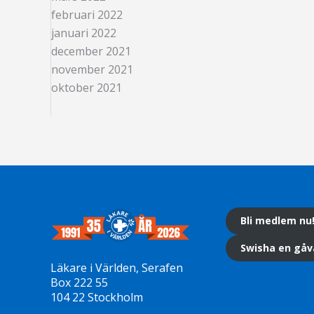
februari 2022
januari 2022
december 2021
november 2021
oktober 2021
Bli medlem nu
Swisha en gåv
Läkare i Världen, Serafen
Box 222 55
104 22 Stockholm