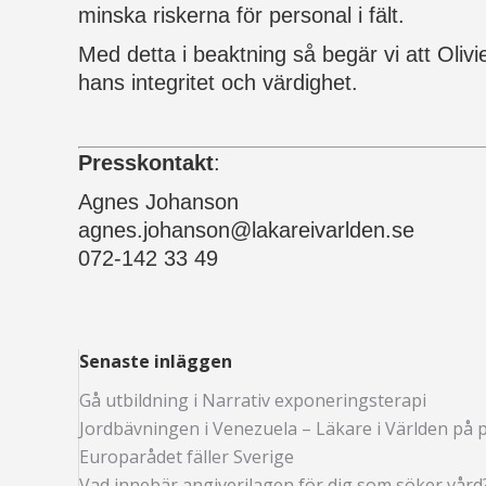
minska riskerna för personal i fält.
Med detta i beaktning så begär vi att Oliv
hans integritet och värdighet.
Presskontakt
:
Agnes Johanson
agnes.johanson@lakareivarlden.se
072-142 33 49
Senaste inläggen
Gå utbildning i Narrativ exponeringsterapi
Jordbävningen i Venezuela – Läkare i Världen på p
Europarådet fäller Sverige
Vad innebär angiverilagen för dig som söker vård