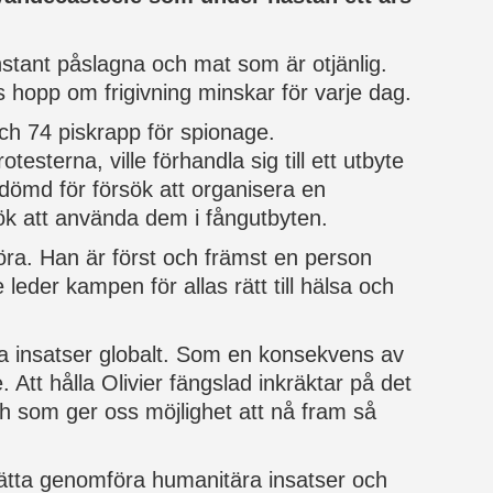
onstant påslagna och mat som är otjänlig.
 hopp om frigivning minskar för varje dag.
och 74 piskrapp för spionage.
terna, ville förhandla sig till ett utbyte
 dömd för försök att organisera en
sök att använda dem i fångutbyten.
 göra. Han är först och främst en person
der kampen för allas rätt till hälsa och
ra insatser globalt. Som en konsekvens av
. Att hålla Olivier fängslad inkräktar på det
h som ger oss möjlighet att nå fram så
rtsätta genomföra humanitära insatser och