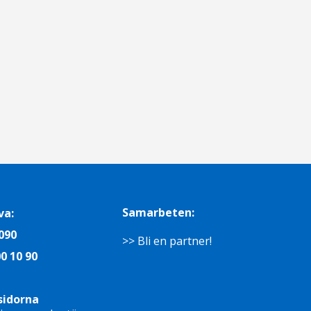
Samarbeten:
va:
090
>> Bli en partner!
0 10 90
sidorna