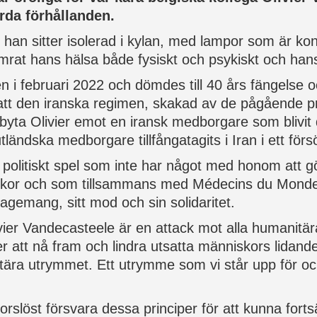
ärda förhållanden.
där han sitter isolerad i kylan, med lampor som är k
rat hans hälsa både fysiskt och psykiskt och hans
n i februari 2022 och dömdes till 40 års fängelse 
 den iranska regimen, skakad av de pågående protes
 byta Olivier emot en iransk medborgare som blivit
ländska medborgare tillfångatagits i Iran i ett för
 ett politiskt spel som inte har något med honom att
kor och som tillsammans med Médecins du Monde le
ngagemang, sitt mod och sin solidaritet.
vier Vandecasteele är en attack mot alla humanitä
er att nå fram och lindra utsatta människors lidande
tära utrymmet. Ett utrymme som vi står upp för oc
lkorslöst försvara dessa principer för att kunna fo