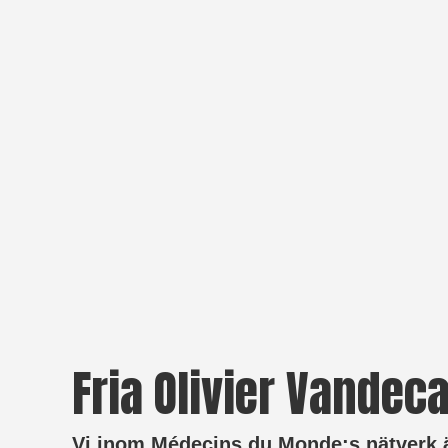
Fria Olivier Vandec
Vi inom Médecins du Monde:s nätverk är