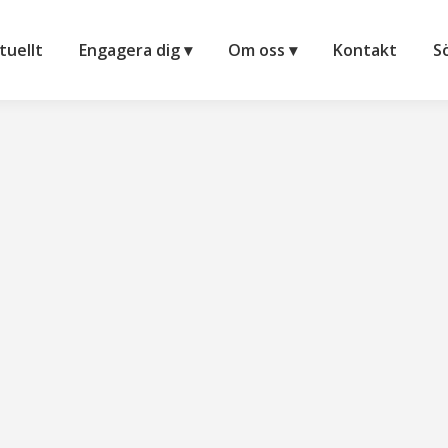
tuellt
Engagera dig ▾
Om oss ▾
Kontakt
S