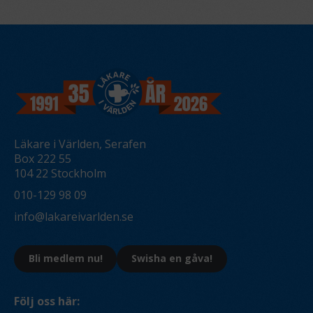
Läkare i Världen, Serafen
Box 222 55
104 22 Stockholm
010-129 98 09
info@lakareivarlden.se
Bli medlem nu!
Swisha en gåva!
Följ oss här: