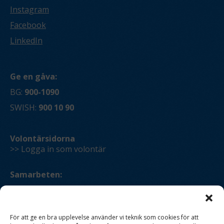
Instagram
Facebook
LinkedIn
Ge en gåva:
BG:
900-1090
SWISH:
900 10 90
Volontärsidorna
>> Logga in som volontär
Samarbeten:
>> Bli en
partner!
För att ge en bra upplevelse använder vi teknik som cookies för att