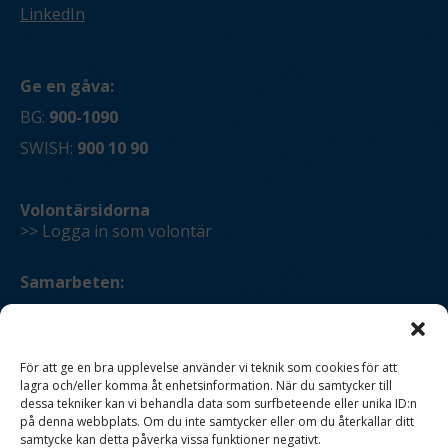
LinkedIn
Ge en gåva:
BG:
900-1090
SWISH:
900 10 90
Volontärsidorna
>> Logga in som volontär
Samarbeten:
>> Bli en
partner!
För att ge en bra upplevelse använder vi teknik som cookies för att
lagra och/eller komma åt enhetsinformation. När du samtycker till
dessa tekniker kan vi behandla data som surfbeteende eller unika ID:n
på denna webbplats. Om du inte samtycker eller om du återkallar ditt
samtycke kan detta påverka vissa funktioner negativt.