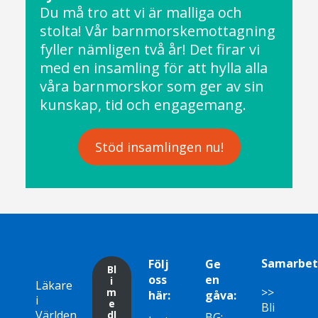
Du må tro att vi är malliga och
stolta! Vår barnmorskemottagning
fyller nämligen två år! Det firar vi
med en insamling för att hylla alla
våra barnmorskor som ger av sin
kunskap, tid och engagemang.
Stöd insamlingen nu!
Samarbet
Följ
Ge
Bl
oss
en
i
Läkare
>>
m
här:
gåva:
i
e
Bli
Världen,
dl
BG: