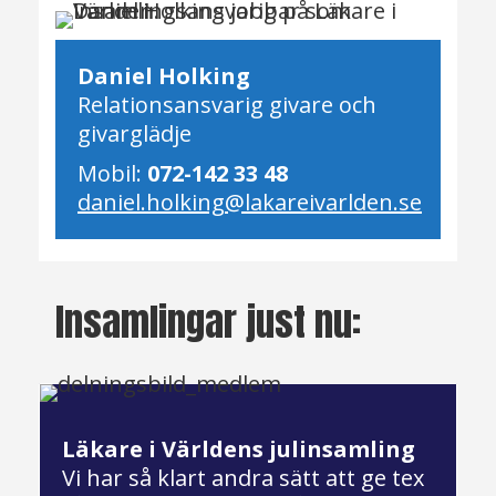
Daniel Holking
Relationsansvarig givare och
givarglädje
Mobil:
072-142 33 48
daniel.holking@lakareivarlden.se
Insamlingar just nu:
Läkare i Världens julinsamling
Vi har så klart andra sätt att ge tex