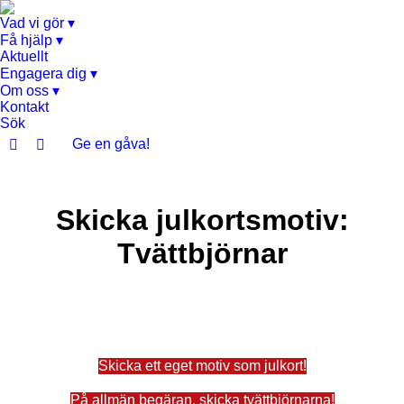
Vad vi gör ▾
Få hjälp ▾
Aktuellt
Engagera dig ▾
Om oss ▾
Kontakt
Sök
Ge en gåva!
Facebook
Instagram
page
page
opens
opens
Skicka julkortsmotiv:
in
in
new
new
Tvättbjörnar
window
window
Skicka ett eget motiv som julkort!
På allmän begäran, skicka tvättbjörnarna!