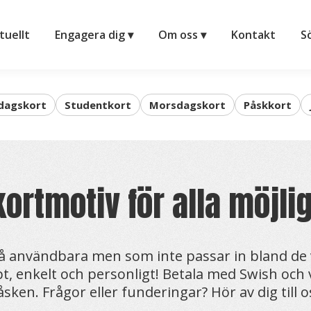
lp ▾
Aktuellt
Engagera dig ▾
Om oss ▾
Kon
tuellt
Engagera dig ▾
Om oss ▾
Kontakt
S
dagskort
Studentkort
Morsdagskort
Påskkort
ortmotiv för alla möjl
 användbara men som inte passar in bland de va
bt, enkelt och personligt! Betala med Swish och v
påsken. Frågor eller funderingar? Hör av dig till 