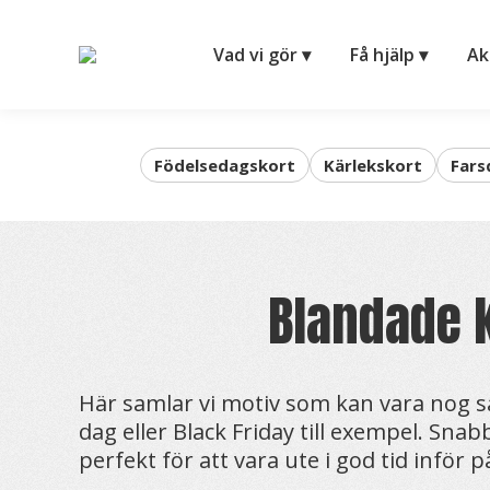
Vad vi gör ▾
Få hjä
Vad vi gör ▾
Få hjälp ▾
Ak
Födelsedagskort
Kärlekskort
Fars
Blandade k
Här samlar vi motiv som kan vara nog så
dag eller Black Friday till exempel. Snab
perfekt för att vara ute i god tid inför 