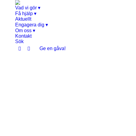
Vad vi gör ▾
Få hjälp ▾
Aktuellt
Engagera dig ▾
Om oss ▾
Kontakt
Sök
Ge en gåva!
Facebook
Instagram
page
page
opens
opens
in
in
new
new
window
window