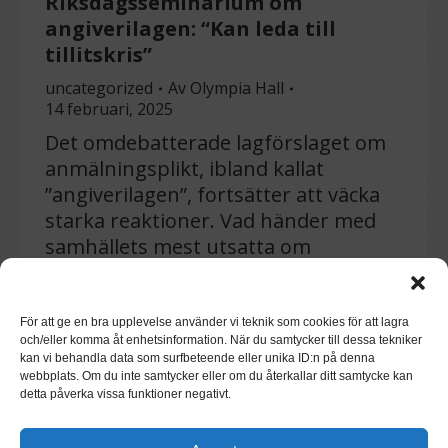
Riksdagsseminarium om
angiverilagen: “Kan leda till
tillitskris”
uncategorized
Av
Olympia Hall
14 februari, 2025
Det omdebatterade lagförslaget om
anmälningsplikt, ibland kallat
”angiverilagen”, fortsätter att väcka
starka reaktioner. Vad händer med
samhällets mest utsatta om
förtroendet för myndigheter
urholkas? Den frågan stod i centrum
när Läkare i Världens
För att ge en bra upplevelse använder vi teknik som cookies för att lagra
och/eller komma åt enhetsinformation. När du samtycker till dessa tekniker
generalsekreterare Hannah Laustiola
kan vi behandla data som surfbeteende eller unika ID:n på denna
deltog i ett seminarium i riksdagen
webbplats. Om du inte samtycker eller om du återkallar ditt samtycke kan
detta påverka vissa funktioner negativt.
för att diskutera lagens potentiella
konsekvenser. Under seminariet