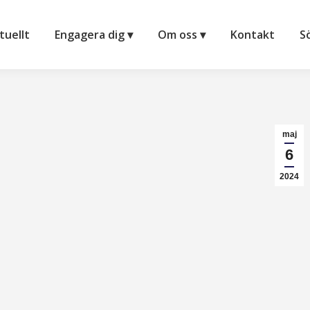
tuellt
Engagera dig ▾
Om oss ▾
Kontakt
S
maj
6
2024