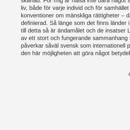
skillnad. För mig är hälsa inte bara något a
liv, både för varje individ och för samhäll
konventioner om mänskliga rättigheter – där
definierad. Så länge som det finns länder 
till detta så är ändamålet och de insatser L
av ett stort och fungerande sammanhang so
påverkar såväl svensk som internationell p
den här möjligheten att göra något betydels