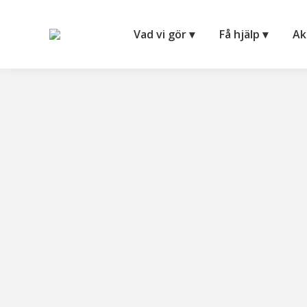
Vad vi gör ▾
Få hjälp ▾
Ak