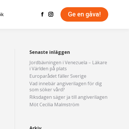
Ge en gåva!
ök
Facebook
Instagram
page
page
opens
opens
in
in
new
new
Senaste inläggen
window
window
Jordbävningen i Venezuela – Läkare
i Världen på plats
Europarådet fäller Sverige
Vad innebär angiverilagen för dig
som söker vård?
Riksdagen säger ja till angiverilagen
Möt Cecilia Malmström
Arkiv