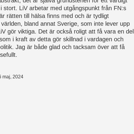
bstrakt, det är själva grundstenen för ett värdigt
et i stort. LiV arbetar med utgångspunkt från FN:s
 rätten till hälsa finns med och är tydligt
i världen, bland annat Sverige, som inte lever upp
iV gör viktiga. Det är också roligt att få vara en del
m i kraft av detta gör skillnad i vardagen och
olitik. Jag är både glad och tacksam över att få
efullt.
6 maj, 2024